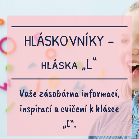
HLÁSKOVNÍKY -
hláska „L“
Vaše zásobárna informací,
inspirací a cvičení k hlásce
„L“.