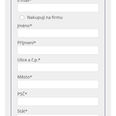
E-mail*
Nakupuji na firmu
Jméno*
Příjmení*
Ulice a č.p.*
Město*
PSČ*
Stát*