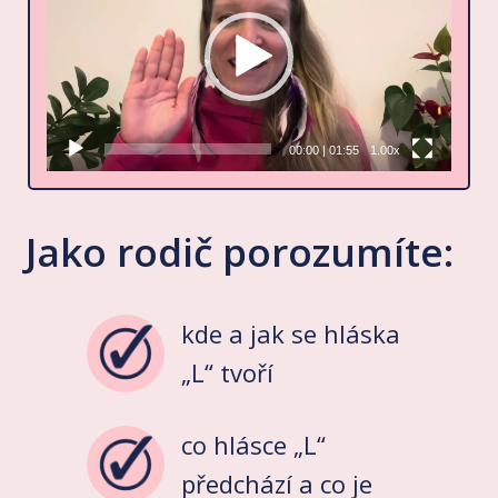
00:00
|
01:55
1.00x
Jako rodič porozumíte:
kde a jak se hláska
„L“ tvoří
co hlásce „L“
předchází a co je