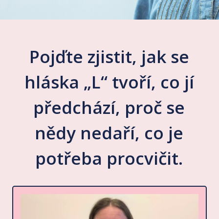
Pojďte zjistit, jak se
hláska „L“ tvoří, co jí
předchází, proč se
nědy nedaří, co je
potřeba procvičit.
Video
přehrávač