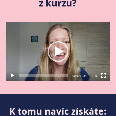
z kurzu?
Video
přehrávač
00:00
|
03:51
1.00x
K tomu navíc získáte: