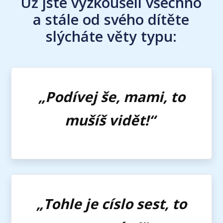
Už jste vyzkoušeli všechno
a stále od svého dítěte
slýcháte věty typu:
„Podívej še, mami, to
mušíš vidět!“
„Tohle je císlo sest, to