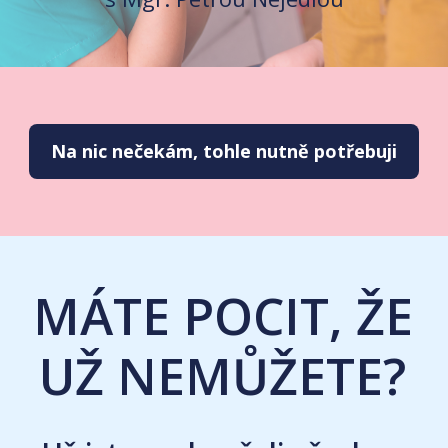
Na nic nečekám, tohle nutně potřebuji
MÁTE POCIT, ŽE
UŽ NEMŮŽETE?