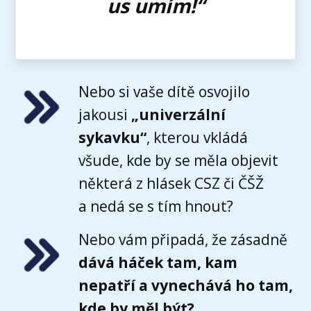
us umím!“
Nebo si vaše dítě osvojilo
jakousi
„univerzální
sykavku“
, kterou vkládá
všude, kde by se měla objevit
některá z hlásek CSZ či ČŠŽ
a nedá se s tím hnout?
Nebo vám připadá, že zásadně
dává háček tam, kam
nepatří a vynechává ho tam,
kde by měl být?