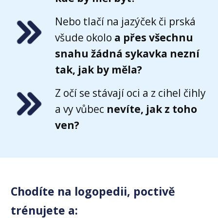
Nebo tlačí na jazýček či prská
všude okolo
a přes všechnu
snahu žádná sykavka nezní
tak, jak by měla?
Z očí se stávají oci a z cihel čihly
a vy vůbec
nevíte, jak z toho
ven?
Chodíte na logopedii, poctivě
trénujete a: