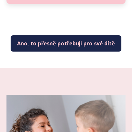
Ano, to přesně potřebuji pro své dítě