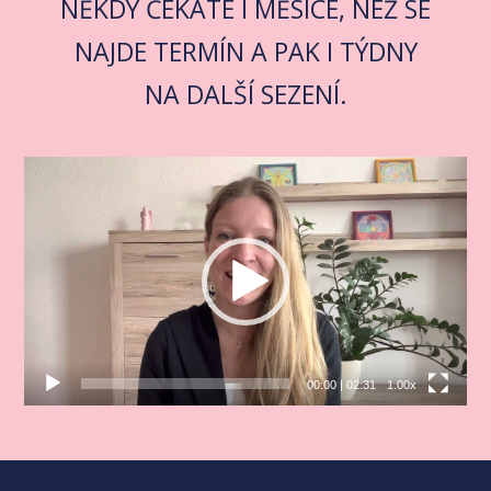
NĚKDY ČEKÁTE I MĚSÍCE, NEŽ SE
NAJDE TERMÍN A PAK I TÝDNY
NA DALŠÍ SEZENÍ.
Video
přehrávač
00:00
|
02:31
1.00x