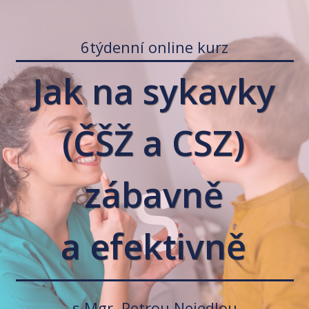
6týdenní online kurz
Jak na sykavky
(ČŠŽ a CSZ)
zábavně
a efektivně
s Mgr. Petrou Nejedlou