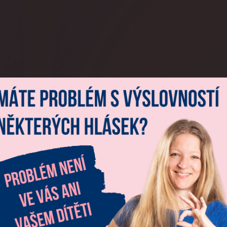
2. online kongres
oj řeči v souvislos