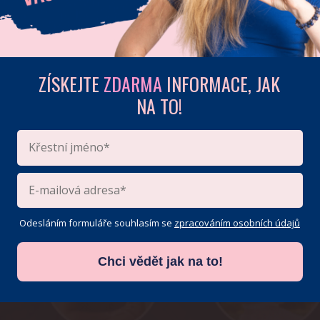
ZÍSKEJTE
ZDARMA
INFORMACE, JAK
NA TO!
Pamatovat si mě
Přihlásit se do Kongresu
Zapomněli jste heslo?
Odesláním formuláře souhlasím se
zpracováním osobních údajů
Chci vědět jak na to!