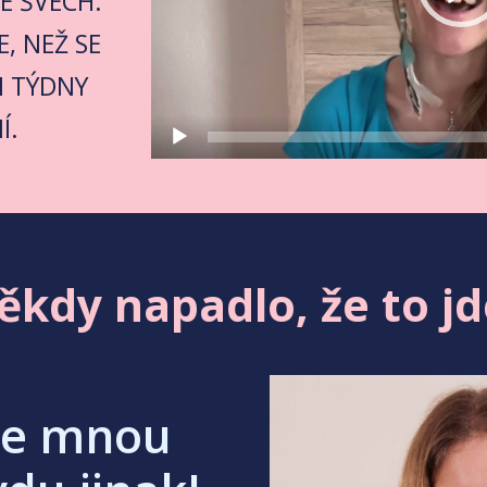
E ŠVECH.
E, NEŽ SE
I TÝDNY
Í.
ěkdy napadlo, že to jde
 se mnou