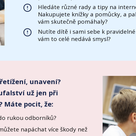
Hledáte různé rady a tipy na interne
Nakupujete knížky a pomůcky, a pak
vám skutečně pomáhaly?
Nutíte dítě i sami sebe k pravideln
vám to celé nedává smysl?
přetížení, unavení?
falství už jen při
 Máte pocit, že:
 do rukou odborníků?
můžete napáchat více škody než