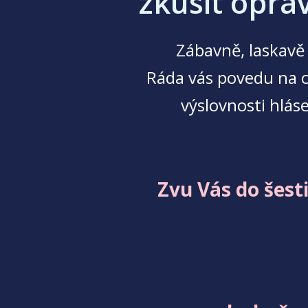
zkusit opra
Zábavně, laskavě 
Ráda vás povedu na c
výslovnosti hláse
Zvu Vás do šest