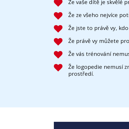
Že vaše dítě je skvělé p
Že ze všeho nejvíce pot
Že jste to právě vy, kd
Že právě vy můžete pro
Že vás trénování nemusí
Že logopedie nemusí zn
prostředí.