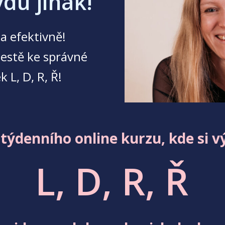
vdu jinak!
a efektivně!
estě ke správné
k L, D, R, Ř!
itýdenního online kurzu, kde si v
L, D, R, Ř