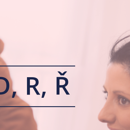
D, R, Ř