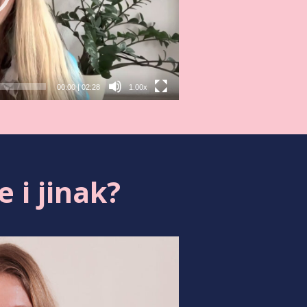
00:00
|
02:28
1.00x
 i jinak?