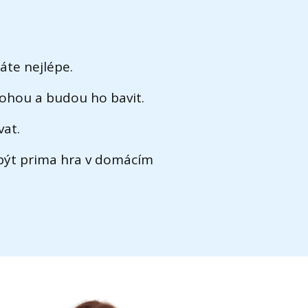
áte nejlépe.
mohou a budou ho bavit.
vat.
 být prima hra v domácím