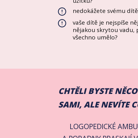
užitku?
nedokážete svému dítě
vaše dítě je nejspíše n
nějakou skrytou vadu, 
všechno umělo?
CHTĚLI BYSTE NĚC
SAMI, ALE NEVÍTE C
LOGOPEDICKÉ AMB