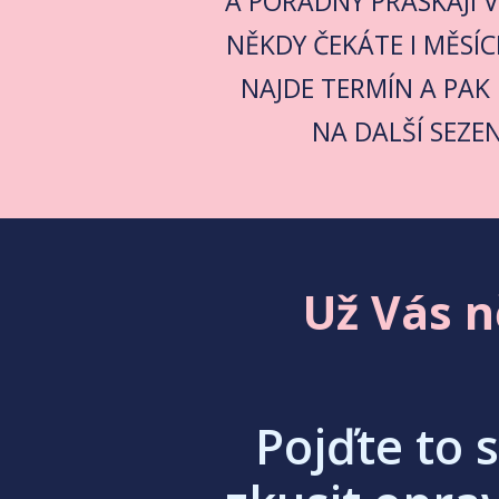
A PORADNY PRASKAJÍ V
NĚKDY ČEKÁTE I MĚSÍC
NAJDE TERMÍN A PAK 
NA DALŠÍ SEZEN
Už Vás n
Pojďte to