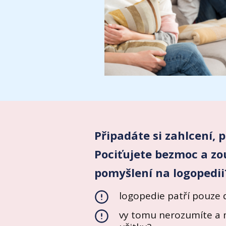
Připadáte si zahlcení, 
Pociťujete bezmoc a zou
pomyšlení na logopedii?
logopedie patří pouze
vy tomu nerozumíte a 