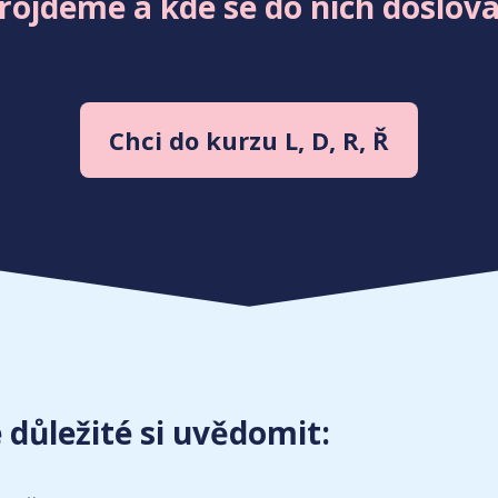
ojdeme a kde se do nich doslova
Chci do kurzu L, D, R, Ř
 důležité si uvědomit: