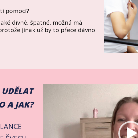
ti pomoci?
ějaké divné, špatné, možná má
protože jinak už by to přece dávno
Video
O UDĚLAT
přehrávač
O A JAK?
ULANCE