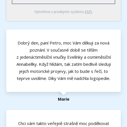
Vytvořeno v prodejním systému
FAPI
.
Dobrý den, paní Petro, moc Vám děkuji za nová
poznání. V současné době se těším
z jedenáctiměsíční vnučky Evelínky a osmiměsíční
Annabellky. Když hlídám, tak zatím bedlivě sleduji
jejich motorické projevy, jak to bude s řečí, to
teprve uvidíme. Díky Vám mě nadchla logopedie.
Marie
Chci vám takto veřejně strašně moc poděkovat