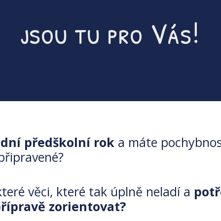
jsou tu pro Vás!
dní předškolní rok
a máte pochybnost
 připravené?
které věci, které tak úplně neladí a
potř
přípravě zorientovat?