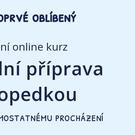
oprvé oblíbený
ní online kurz
lní příprava
gopedkou
amostatnému procházení