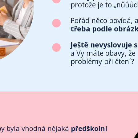
protože je to „nůůůd
Pořád něco povídá, 
třeba podle obrázk
Ještě nevyslovuje 
a Vy máte obavy, že
problémy při čtení?
 by byla vhodná nějaká
předškolní