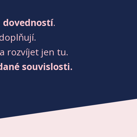
h dovedností
.
doplňují.
rozvíjet jen tu.
dané souvislosti.