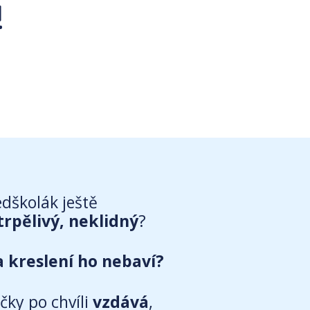
!
dškolák ještě
rpělivý, neklidný
?
a kreslení ho nebaví?
čky po chvíli
vzdává
,