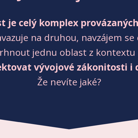
ost je celý komplex provázanýc
vazuje na druhou, navzájem se 
hnout jednu oblast z kontextu a 
ktovat vývojové zákonitosti i 
Že nevíte jaké?