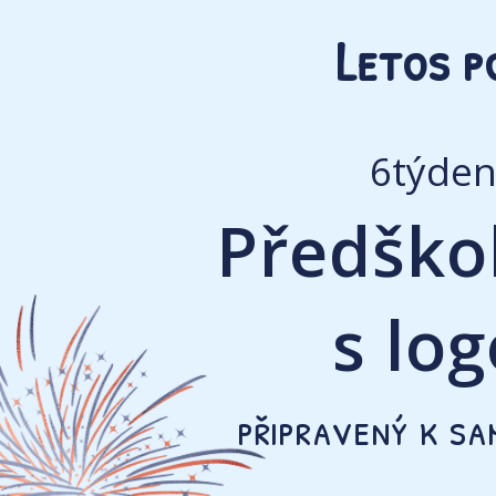
Letos p
6týden
Předško
s lo
připravený k s