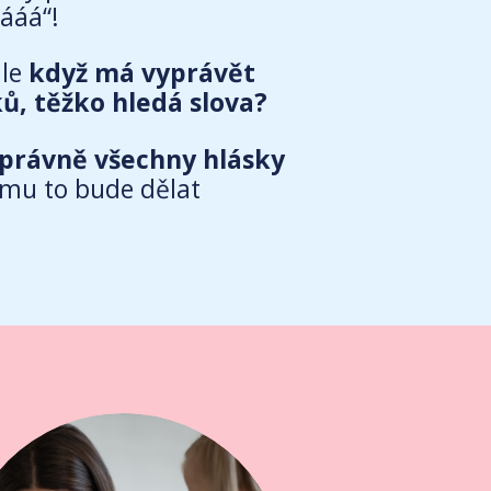
ááá“!
ale
když má vyprávět
ů, těžko hledá slova?
správně všechny hlásky
 mu to bude dělat