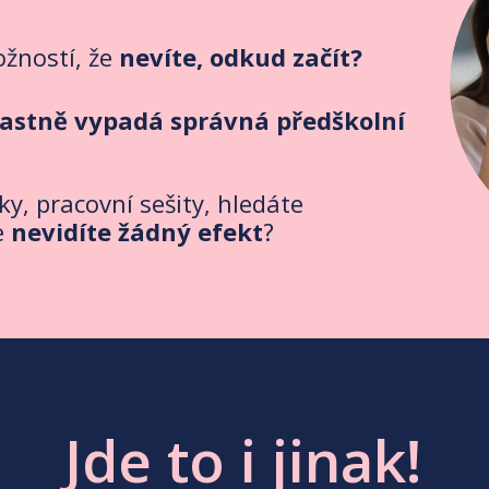
ožností, že
nevíte, odkud začít?
vlastně vypadá správná předškolní
y, pracovní sešity, hledáte
e
nevidíte žádný efekt
?
Jde to i jinak!