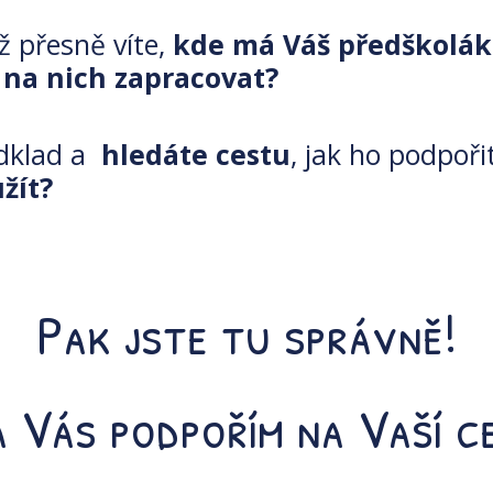
 přesně víte,
kde má Váš předškolák 
 na nich zapracovat?
dklad a
hledáte cestu
, jak ho podpoři
žít?
Pak jste tu správně!
 Vás podpořím na Vaší c