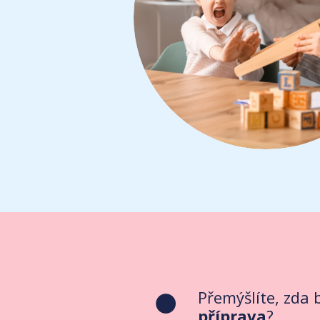
Přemýšlíte, zda
příprava
?