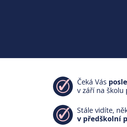
Čeká Vás
posle
v září na školu
Stále vidíte, ně
v předškolní 