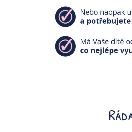
Nebo naopak už
a potřebujete
Má Vaše dítě o
co nejlépe vyu
Ráda