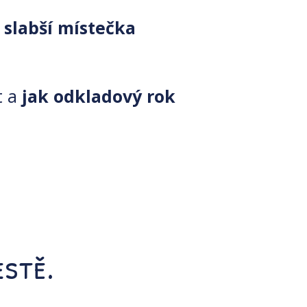
slabší místečka
t a
jak odkladový rok
estě.