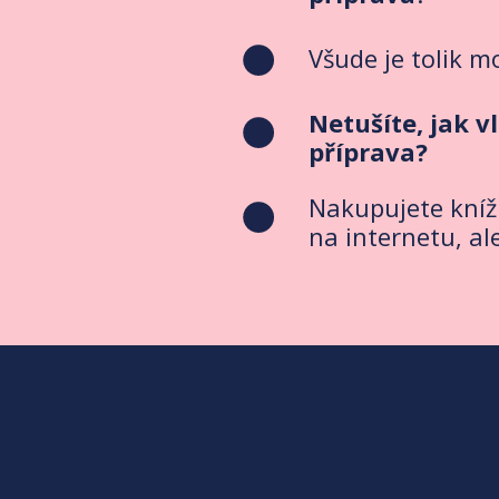
Všude je tolik m
Netušíte, jak 
příprava?
Nakupujete knížk
na internetu, al