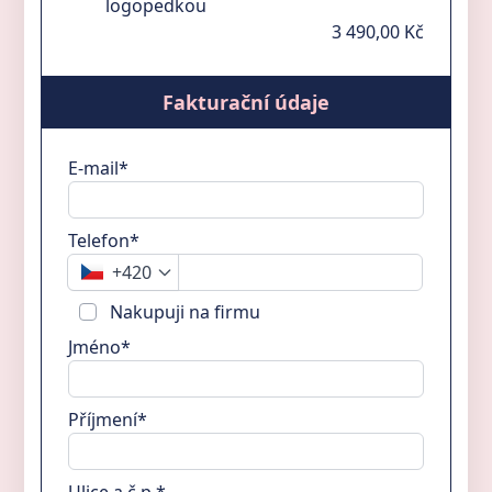
logopedkou
3 490,00 Kč
Fakturační údaje
E-mail*
Telefon*
+420
Nakupuji na firmu
Jméno*
Příjmení*
Ulice a č.p.*