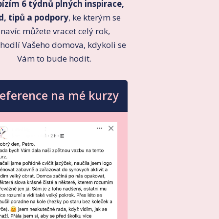
ízím 6 týdnů plných inspirace,
d, tipů a podpory
, ke kterým se
navíc můžete vracet celý rok,
ohodlí Vašeho domova, kdykoli se
Vám to bude hodit.
eference na mé kurzy