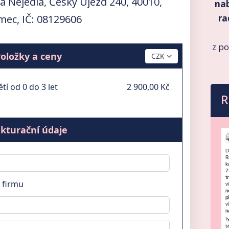
ra Nejedlá, Český Újezd 240, 40010,
nab
mec, IČ: 08129606
ra
z p
oložky a ceny
í od 0 do 3 let
2 900,00 Kč
R
kturační údaje
 firmu