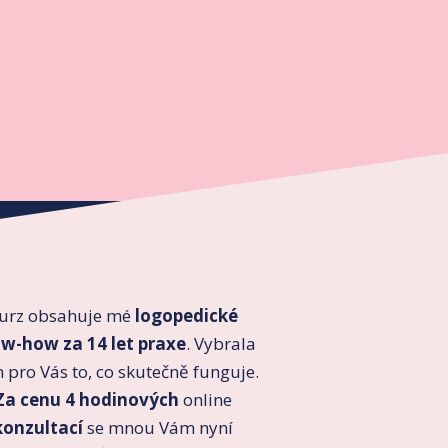
urz obsahuje mé
logopedické
w-how za 14 let praxe
. Vybrala
 pro Vás to, co skutečně funguje.
Za cenu 4 hodinových
online
konzultací
se mnou Vám nyní