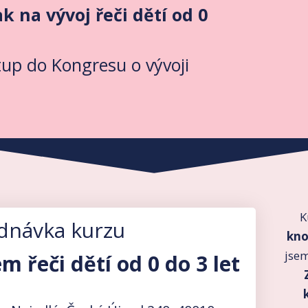
ak na vývoj řeči dětí od 0
stup do Kongresu o vývoji
K
dnávka kurzu
kno
jsem
 řeči dětí od 0 do 3 let