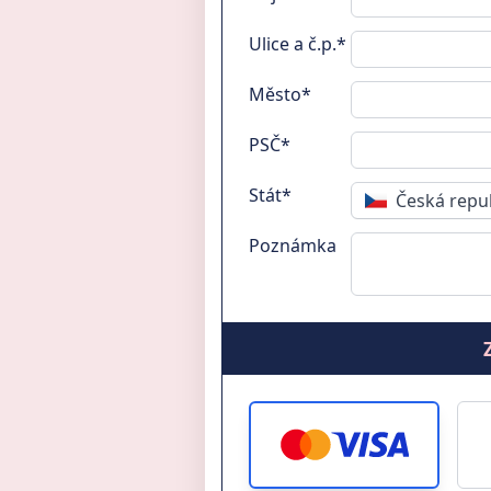
Ulice a č.p.*
Město*
PSČ*
Stát*
Česká repu
Poznámka