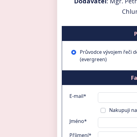
Dodavatel
: Mgr. Pet
Chlu
P
Průvodce vývojem řeči dět
(evergreen)
Fa
E-mail*
Nakupuji na
Jméno*
Příjmení*