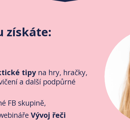
 získáte:
tické tipy
na hry, hračky,
vičení a další podpůrné
é FB skupině,
 webináře
Vývoj řeči