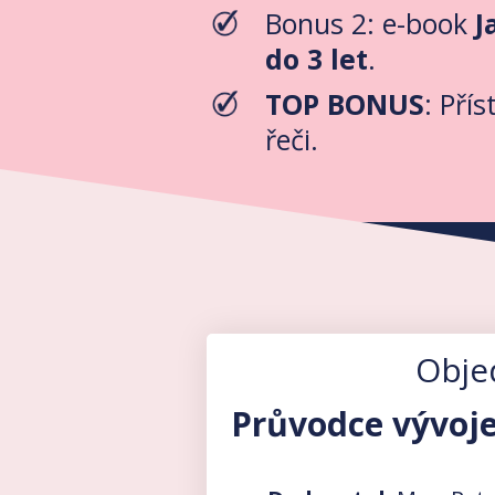
Bonus 2: e-book
J
do 3 let
.
TOP BONUS
: Pří
řeči.
Obje
Průvodce vývojem