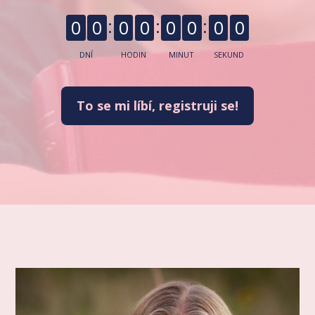
0
0
0
0
0
0
0
0
DNÍ
HODIN
MINUT
SEKUND
To se mi líbí, registruji se!