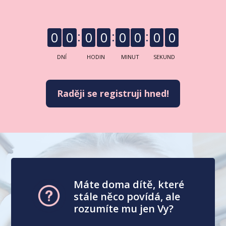
0
0
0
0
0
0
0
0
DNÍ
HODIN
MINUT
SEKUND
Raději se registruji hned!
Máte doma dítě, které
stále něco povídá, ale
rozumíte mu jen Vy?