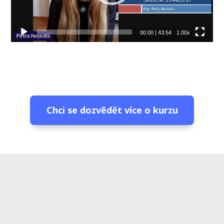
00:00
|
43:54
1.00x
Chci se dozvědět více o kurzu