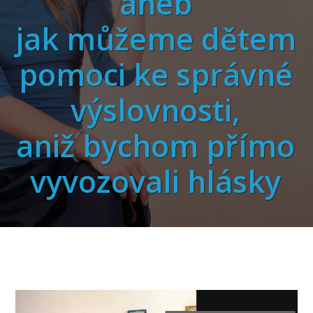
aneb
jak můžeme dětem
pomoci ke správné
výslovnosti,
aniž bychom přímo
vyvozovali hlásky
Video
přehrávač