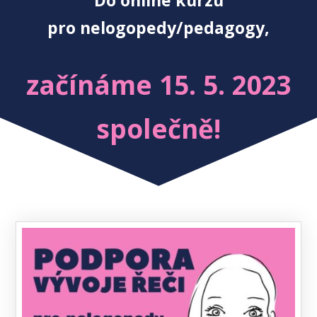
Do online kurzu
pro nelogopedy/pedagogy,
začínáme 15. 5. 2023
společně!