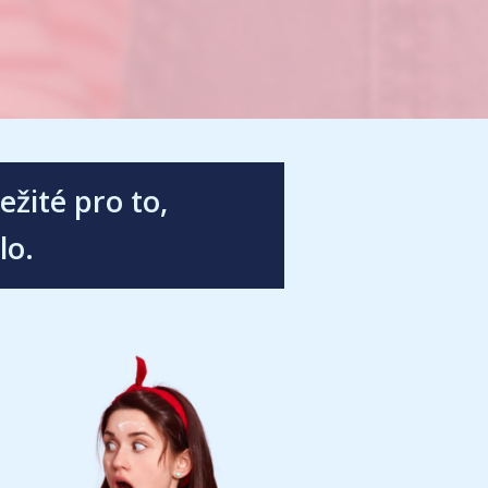
žité pro to,
lo.