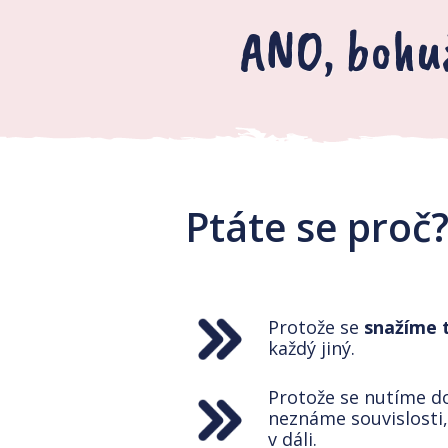
ANO, bohuž
Ptáte se proč
Protože se
snažíme 
každý jiný.
Protože se nutíme d
neznáme souvislosti
v dáli.