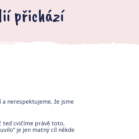
ií přichází
 a nerespektujeme, že jsme
teď cvičíme právě toto,
vilo” je jen matný cíl někde