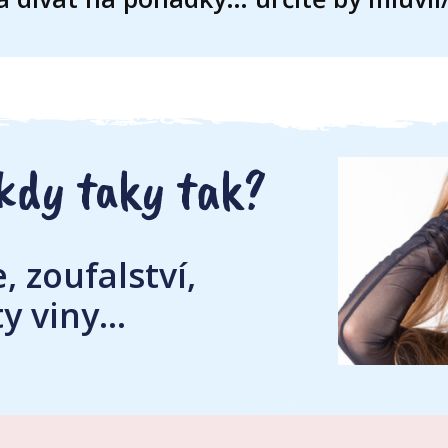
kdy taky tak?
, zoufalství,
ty viny…