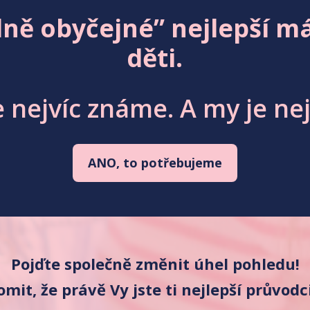
lně obyčejné” nejlepší 
děti.
 nejvíc známe. A my je ne
ANO, to potřebujeme
Pojďte společně změnit úhel pohledu!
mit, že právě Vy jste ti nejlepší průvodc