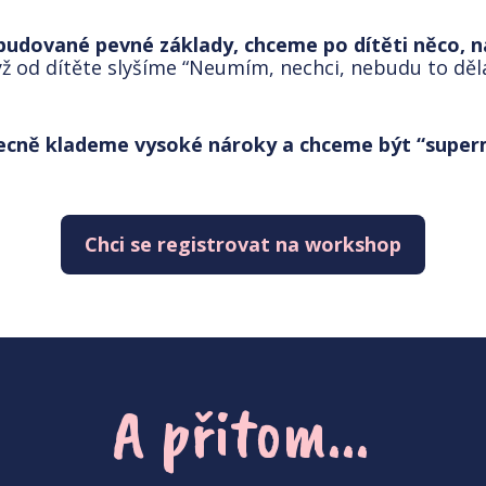
dované pevné základy, chceme po dítěti něco, na
ž od dítěte slyšíme “Neumím, nechci, nebudu to děla
ecně klademe vysoké nároky a chceme být “supe
Chci se registrovat na workshop
A přitom...