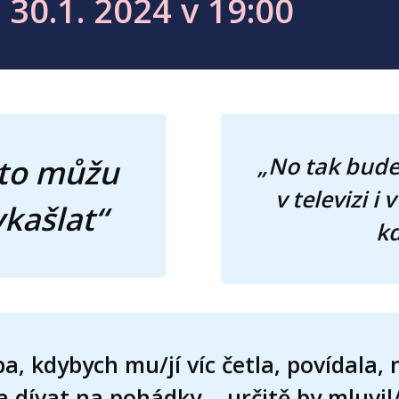
í 30.1. 2024 v 19:00
„No tak bude 
a to můžu
v televizi i
kašlat“
kd
a, kdybych mu/jí víc četla, povídala, 
 dívat na pohádky… určitě by mluvil