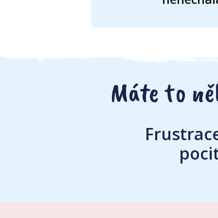
Máte to ně
Frustrace
poci