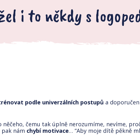
el i to někdy s logoped
?
trénovat podle univerzálních postupů
a doporučení
o něčeho, čemu tak úplně nerozumíme, nevíme, proč 
, pak nám
chybí motivace
… “Aby moje dítě pěkně mlu