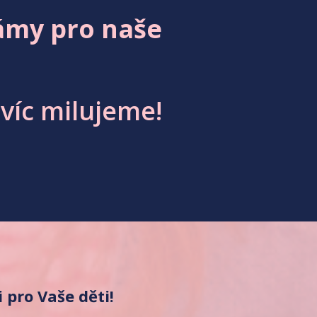
mámy pro naše
jvíc milujeme!
i pro Vaše děti!