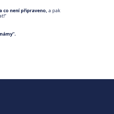
 co není připraveno,
a pak
t!”
rmámy”.