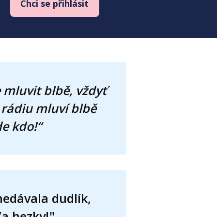
Chci se přihlásit
mluvit blbě, vždyť
 v rádiu mluví blbě
e kdo!“
nedávala dudlík,
/a hezky!"