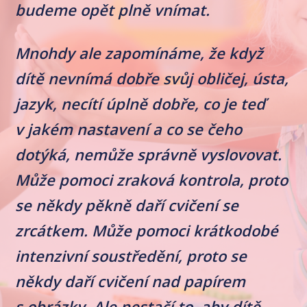
budeme opět plně vnímat.
Mnohdy ale zapomínáme, že když
dítě nevnímá dobře svůj obličej, ústa,
jazyk, necítí úplně dobře, co je teď
v jakém nastavení a co se čeho
dotýká, nemůže správně vyslovovat.
Může pomoci zraková kontrola, proto
se někdy pěkně daří cvičení se
zrcátkem. Může pomoci krátkodobé
intenzivní soustředění, proto se
někdy daří cvičení nad papírem
s obrázky. Ale nestačí to, aby dítě