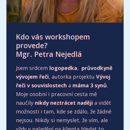
Kdo vás workshopem
provede?
Mgr. Petra Nejedlá
Jsem srdcem
logopedka
,
průvodkyně
vývojem řeči
, autorka projektu
Vývoj
řeči v souvislostech
a
máma 3 synů
.
Moje osobní i pracovní cesta mě
naučily
nikdy neztrácet naději
a vidět
možnosti i tam, kde se zdálo, že žádné
nejsou. Nikdy si nemyslet, že vím, ale
vždy v naladění na klienta hledat to