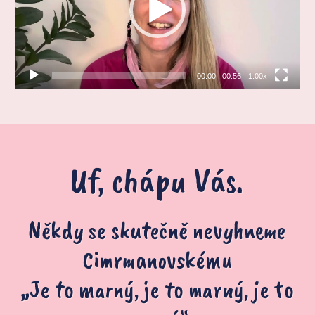
00:00
|
00:56
1.00x
Uf, chápu Vás.
Někdy se skutečně nevyhneme
Cimrmanovskému
„Je to marný, je to marný, je to