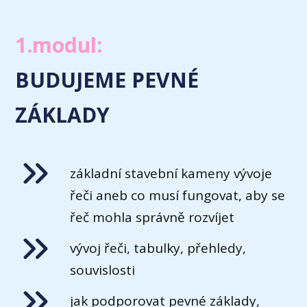
1.modul:
BUDUJEME PEVNÉ
ZÁKLADY
základní stavební kameny vývoje
řeči aneb co musí fungovat, aby se
řeč mohla správně rozvíjet
vývoj řeči, tabulky, přehledy,
souvislosti
jak podporovat pevné základy,