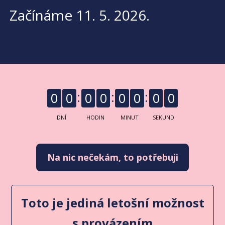
Začínáme 11. 5. 2026.
0
0
0
0
0
0
0
0
DNÍ
HODIN
MINUT
SEKUND
Na nic nečekám, to potřebuji
Toto je jediná letošní možnost
s provázením