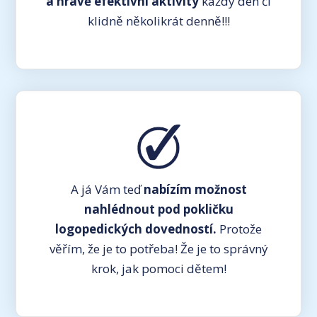
a hravě efektivní aktivity
každý den či
klidně několikrát denně!!!
A já Vám teď
nabízím možnost
nahlédnout pod pokličku
logopedických dovedností.
Protože
věřím, že je to potřeba! Že je to správný
krok, jak pomoci dětem!