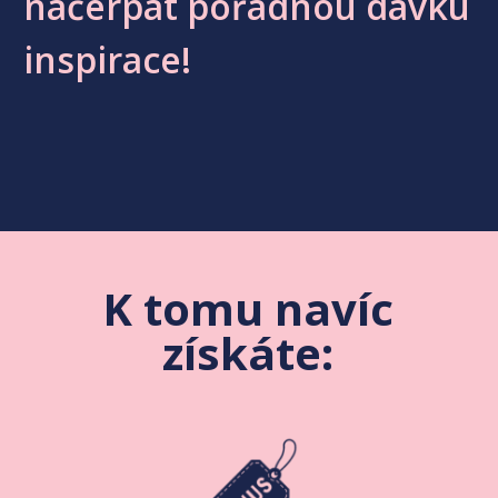
načerpat pořádnou dávku
inspirace!
K tomu navíc
získáte: