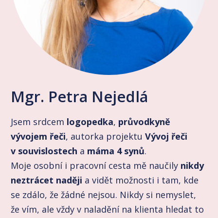
Mgr. Petra Nejedlá
Jsem srdcem
logopedka
,
průvodkyně
vývojem řeči
, autorka projektu
Vývoj řeči
v souvislostech
a
máma 4 synů
.
Moje osobní i pracovní cesta mě naučily
nikdy
neztrácet naději
a vidět možnosti i tam, kde
se zdálo, že žádné nejsou. Nikdy si nemyslet,
že vím, ale vždy v naladění na klienta hledat to