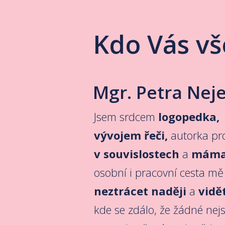
Kdo Vás vš
Mgr. Petra Nej
Jsem srdcem
logopedka,
vývojem řeči,
autorka pr
v souvislostech
a
máma 
osobní i pracovní cesta mě
neztrácet naději
a
vidě
kde se zdálo, že žádné nejs