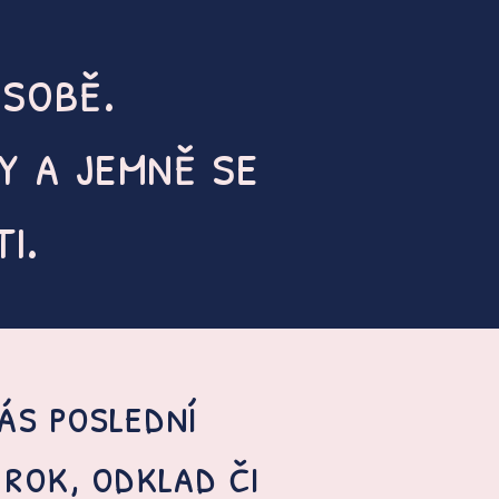
 sobě.
y a jemně se
i.
ás poslední
 rok, odklad či