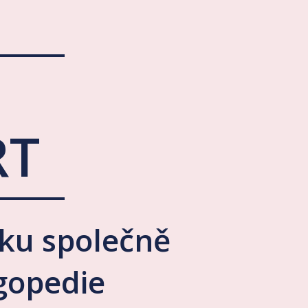
RT
ku společně
ogopedie