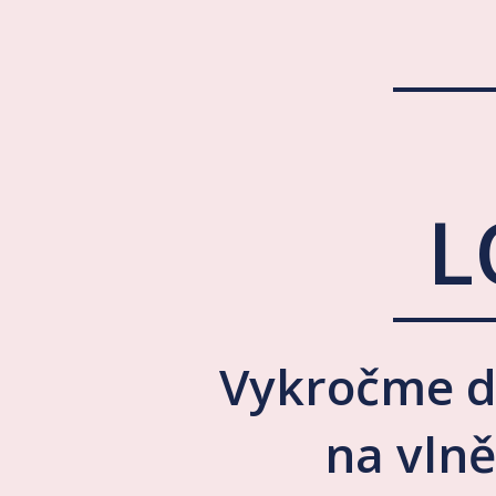
L
Vykročme d
na vlně