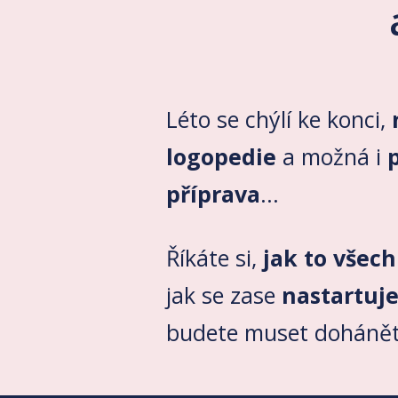
Léto se chýlí ke konci,
logopedie
a možná i
příprava
...
Říkáte si,
jak to všec
jak se zase
nastartuj
budete muset doháně