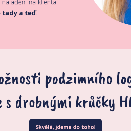
v naladění na klienta
 tady a teď
.
ožnosti podzimního lo
e s drobnými krůčky 
Skvělé, jdeme do toho!