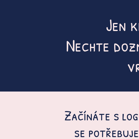
Jen k
Nechte dozn
v
Začínáte s log
se potřebuj