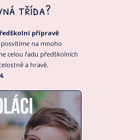
vná třída?
ředškolní přípravě
si posvítíme na mnoho
íme celou řadu předškolních
celostně a hravě.
4
.