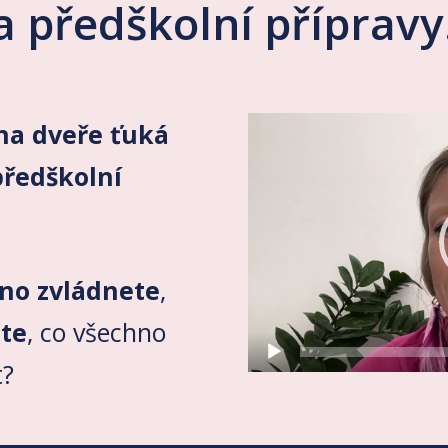
a předškolní přípravy
Video
na dveře ťuká
přehrávač
předškolní
hno zvládnete
,
ete
, co všechno
t?