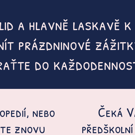
lid a hlavně laskavě k
ít prázdninové zážitk
raťte do každodennost
opedií, nebo
Čeká V
ete znovu
předškolní