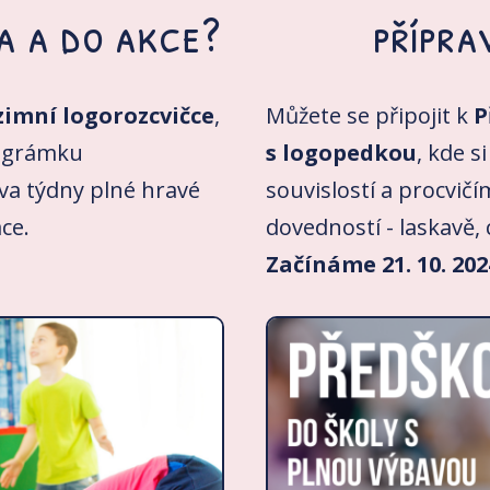
a a do akce?
přípra
imní logorozcvičce
,
Můžete se připojit k
P
ográmku
s logopedkou
, kde 
va týdny plné hravé
souvislostí a procvič
ce.
dovedností - laskavě, 
Začínáme 21. 10. 202