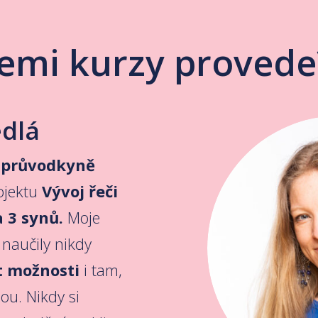
emi kurzy provede
edlá
 průvodkyně
ojektu
Vývoj řeči
3 synů.
Moje
 naučily nikdy
t možnosti
i tam,
ou. Nikdy si