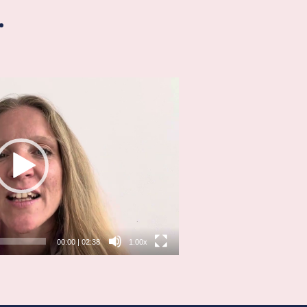
.
00:00
|
02:38
1.00x