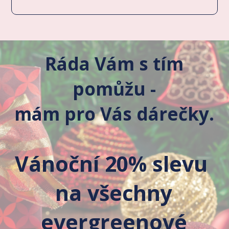
Ráda Vám s tím
pomůžu -
mám pro Vás dárečky.
Vánoční 20% slevu
na všechny
evergreenové