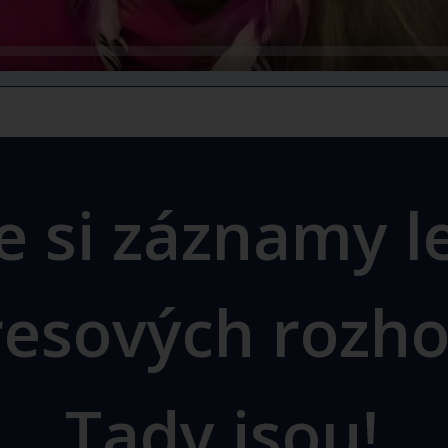
te si záznamy l
esových rozh
Tady jsou!