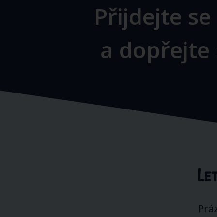
Přijdejte s
a dopřejte 
Le
Prá