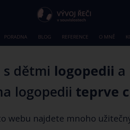
PORADNA
BLOG
REFERENCE
O MNĚ
K
e
s dětmi
logopedii
a 
na logopedii
teprve 
o webu najdete mnoho užitečný