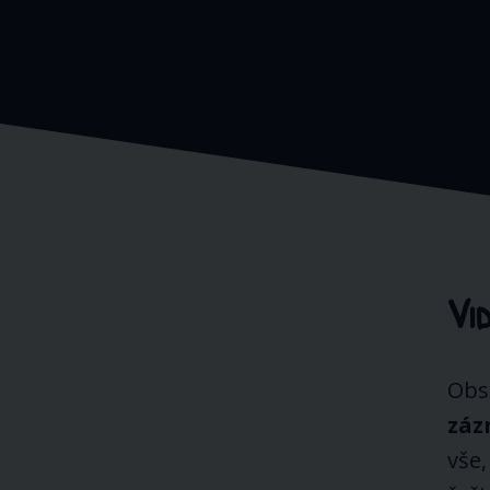
Vi
Obsa
záz
vše,