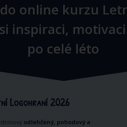
e do online kurzu Let
si inspiraci, motiva
po celé léto
tní Logohraní 2026
zdninový
odlehčený, pohodový a