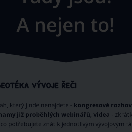
A nejen to!
deotéka vývoje řeči
h, který jinde nenajdete -
kongresové rozhov
namy již proběhlých webinářů, videa
- zkrát
 co potřebujete znát k jednotlivým vývojovým f