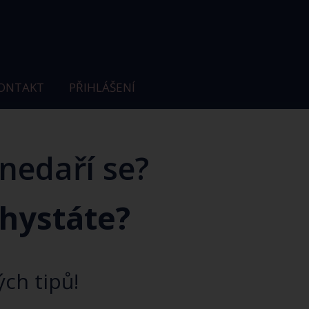
ONTAKT
PŘIHLÁŠENÍ
nedaří se?
chystáte?
ch tipů!