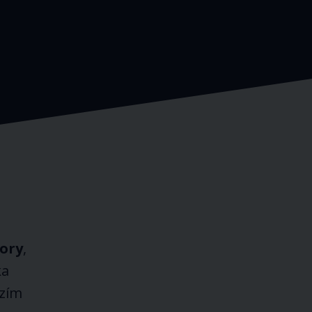
ory
,
ka
ázím