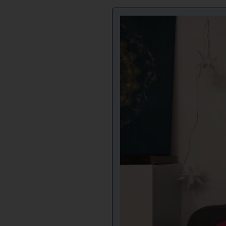
Video
přehrávač