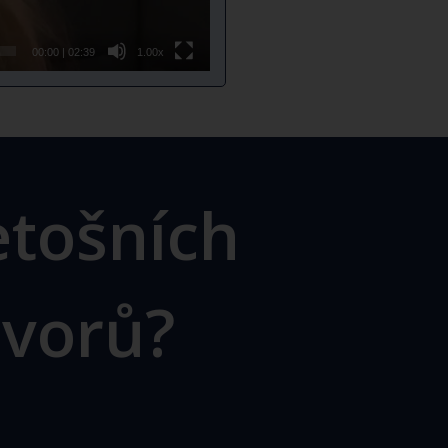
00:00
|
02:39
1.00x
etošních
ovorů?