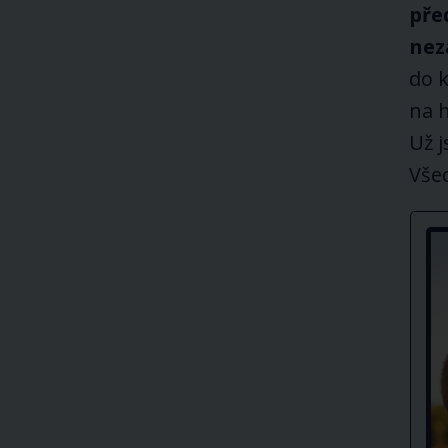
pře
nez
do k
na h
Už j
Vše