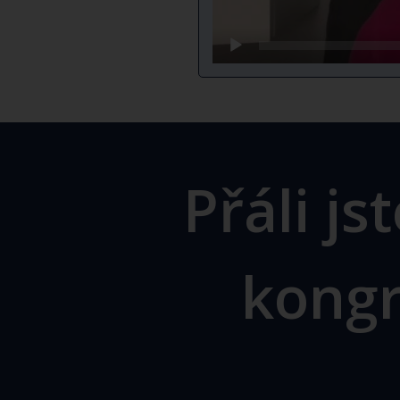
Přáli js
kongr