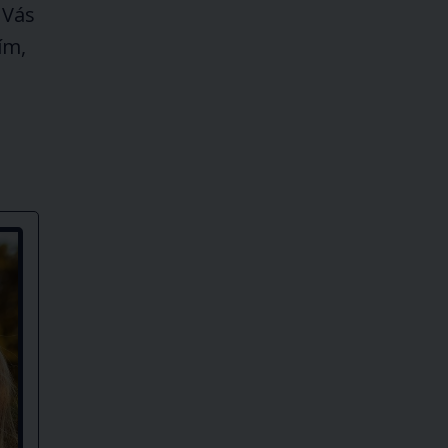
 Vás
ím,