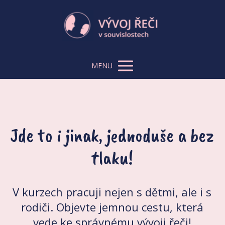
MENU
Jde to i jinak, jednoduše a bez
tlaku!
V kurzech pracuji nejen s dětmi, ale i s
rodiči. Objevte jemnou cestu, která
vede ke správnému vývoji řeči!