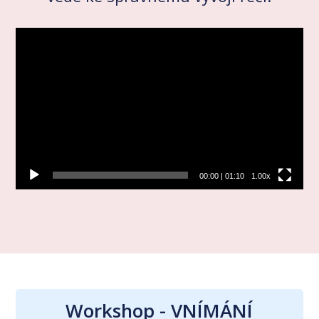
Video
přehrávač
00:00
|
01:10
1.00x
Workshop - VNÍMÁNÍ