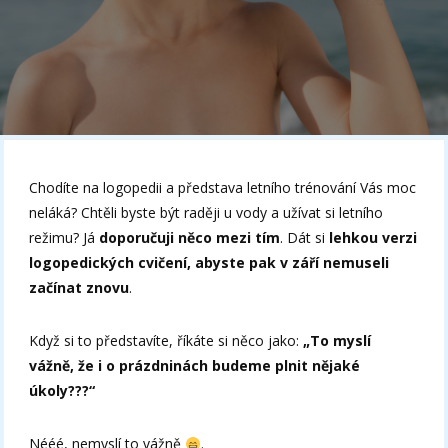
Chodíte na logopedii a představa letního trénování Vás moc
neláká? Chtěli byste být raději u vody a užívat si letního
režimu? Já
doporučuji něco mezi tím
. Dát si
lehkou verzi
logopedických cvičení, abyste pak v září nemuseli
začínat znovu
.
Když si to představíte, říkáte si něco jako:
„To myslí
vážně, že i o prázdninách budeme plnit nějaké
úkoly???“
Nééé, nemyslí to vážně
.