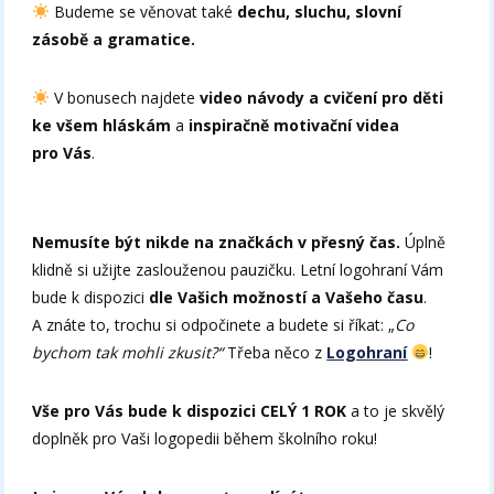
Budeme se věnovat také
dechu, sluchu, slovní
zásobě a gramatice.
V bonusech najdete
video návody a cvičení pro děti
ke všem hláskám
a
inspiračně motivační videa
pro Vás
.
Nemusíte být nikde na značkách v přesný čas.
Úplně
klidně si užijte zaslouženou pauzičku. Letní logohraní Vám
bude k dispozici
dle Vašich možností a Vašeho času
.
A znáte to, trochu si odpočinete a budete si říkat: „
Co
bychom tak mohli zkusit?“
Třeba něco z
Logohraní
!
Vše pro Vás bude k dispozici CELÝ 1 ROK
a to je skvělý
doplněk pro Vaši logopedii během školního roku!