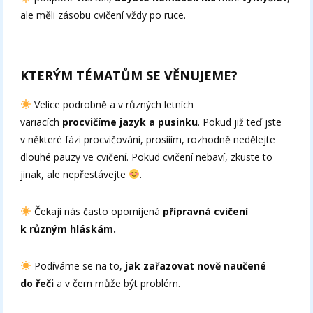
ale měli zásobu cvičení vždy po ruce.
KTERÝM TÉMATŮM SE VĚNUJEME?
Velice podrobně a v různých letních
variacích
procvičíme jazyk a pusinku
. Pokud již teď jste
v některé fázi procvičování, prosííím, rozhodně nedělejte
dlouhé pauzy ve cvičení. Pokud cvičení nebaví, zkuste to
jinak, ale nepřestávejte
.
Čekají nás často opomíjená
přípravná cvičení
k různým hláskám.
Podíváme se na to,
jak zařazovat nově naučené
do řeči
a v čem může být problém.