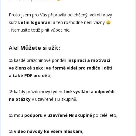
Proto jsem pro Vás připravila odlehčený, velmi hravý
kurz
Letní logohraní
a ten rozhodně není vážný
. Nemusíte totiž plnit vůbec nic.
Ale!
Můžete si užít:
⛱ každé prázdninové pondělí
inspiraci a motivaci
ve členské sekci ve formě videí pro rodiče i děti
a také PDF pro děti
,
⛱ každý prázdninový týden
živé vysílání a odpovědi
na otázky
v uzavřené FB skupině,
⛱ mou
podporu v uzavřené FB skupině
po celé léto,
⛱
video návody ke všem hláskám
,