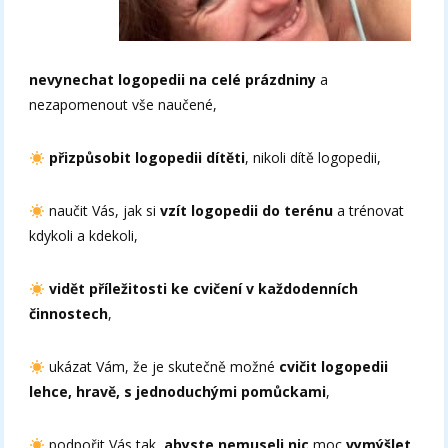
nevynechat logopedii na celé prázdniny
a
nezapomenout vše naučené,
přizpůsobit logopedii dítěti
, nikoli dítě logopedii,
naučit Vás, jak si
vzít logopedii do terénu
a trénovat
kdykoli a kdekoli,
vidět příležitosti ke cvičení v každodenních
činnostech
,
ukázat Vám, že je skutečně možné
cvičit logopedii
lehce, hravě, s jednoduchými pomůckami
,
podpořit Vás tak,
abyste nemuseli nic
moc
vymýšlet
,