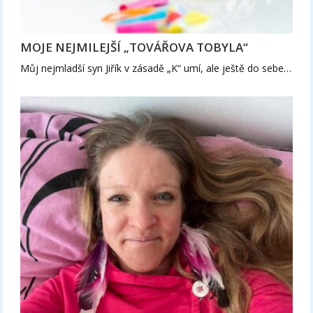
MOJE NEJMILEJŠÍ „TOVÁŘOVA TOBYLA“
Můj nejmladší syn Jiřík v zásadě „K“ umí, ale ještě do sebe…