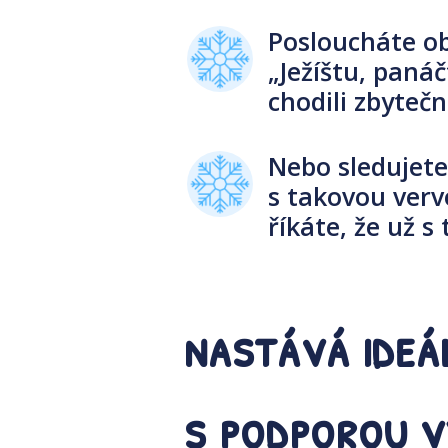
Posloucháte obl
„Ježíštu, panáč
chodili zbyteč
Nebo sledujete
s takovou verv
říkáte, že už 
nastává ideá
s podporou v