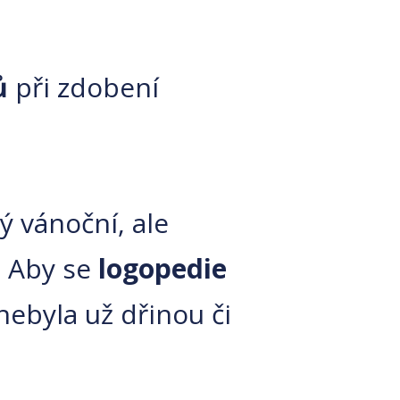
lů
při zdobení
ý vánoční, ale
. Aby se
logopedie
nebyla už dřinou či