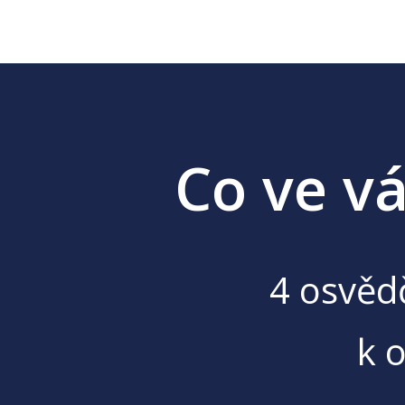
Co ve vá
4 osvědč
k 