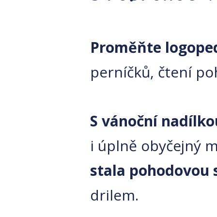
Proměňte logoped
perníčků, čtení po
S vánoční nadílko
i úplně obyčejný 
stala pohodovou 
drilem.