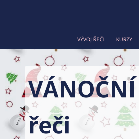
VÝVOJ ŘEČI
KURZY
VÁNOČNÍ 
řeči