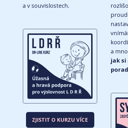
a v souvislostech.
rozliš
proud 
nastav
vnímán
koordi
a mno
jak s
porad
ZJISTIT O KURZU VÍCE