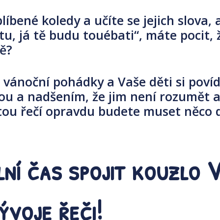
íbené koledy a učíte se jejich slova, 
tu, já tě budu touébati“, máte pocit, 
ně?
 vánoční pohádky a Vaše děti si povíd
ou a nadšením, že jim není rozumět an
s tou řečí opravdu budete muset něco 
lní čas spojit kouzlo 
ývoje řeči!