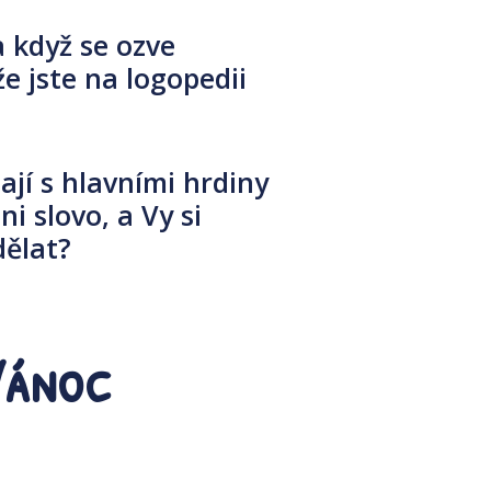
a když se ozve
že jste na logopedii
ají s hlavními hrdiny
i slovo, a Vy si
dělat?
Vánoc