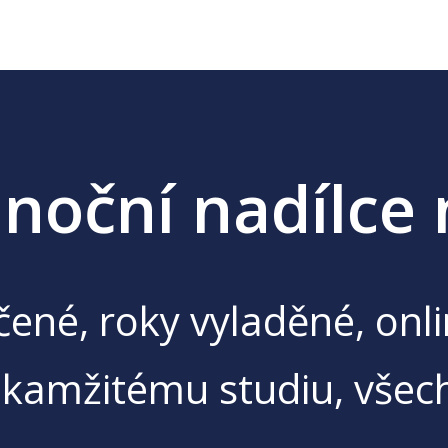
noční nadílce 
ené, roky vyladěné, onl
okamžitému studiu, všec