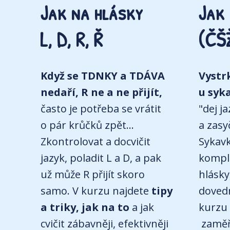
Jak na hlásky
Jak
L, D, R, Ř
(ČŠ
Když se TDNKY a TDÁVA
Vystr
nedaří, R ne a ne přijít,
u syk
často je potřeba se vrátit
"dej j
o pár krůčků zpět...
a zasy
Zkontrolovat a docvičit
Sykavk
jazyk, poladit L a D, a pak
kompl
už může R přijít skoro
hlásky
samo. V kurzu najdete
tipy
dovedn
a triky, jak na to
a jak
kurzu 
cvičit zábavněji, efektivněji
zaměř