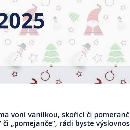
 2025
ma voní vanilkou, skořicí či pomeranč
i“ či „pomejanče“, rádi byste výslovno