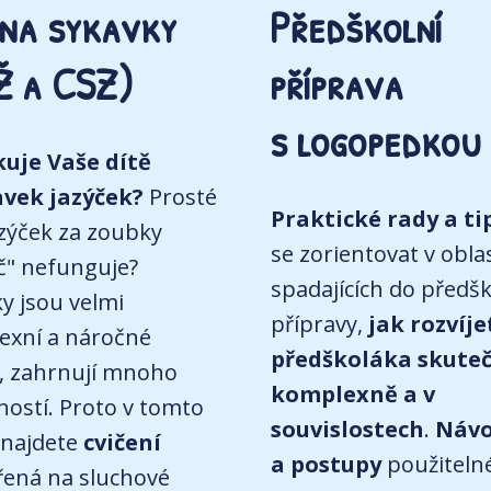
 na sykavky
Předškolní
Ž a CSZ)
příprava
s logopedkou
kuje Vaše dítě
avek jazýček?
Prosté
Praktické rady a ti
azýček za zoubky
se zorientovat v obla
č" nefunguje?
spadajících do předšk
y jsou velmi
přípravy,
jak rozvíje
exní a náročné
předškoláka skute
, zahrnují mnoho
komplexně a v
ostí. Proto v tomto
souvislostech
.
Náv
najdete
cvičení
a postupy
použiteln
ená na sluchové