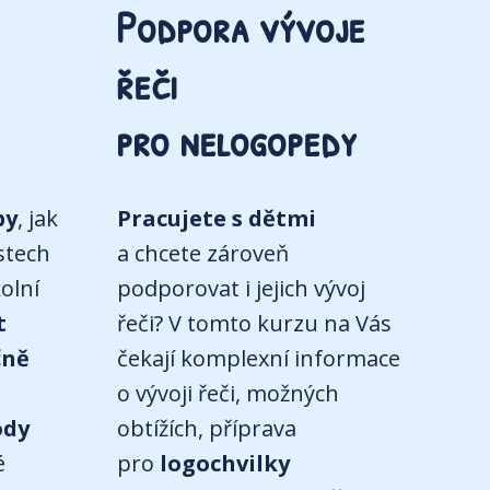
Podpora vývoje
řeči
pro nelogopedy
py
, jak
Pracujete s dětmi
stech
a chcete zároveň
olní
podporovat i jejich vývoj
t
řeči? V tomto kurzu na Vás
čně
čekají komplexní informace
o vývoji řeči, možných
ody
obtížích, příprava
é
pro
logochvilky