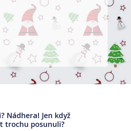
i? Nádhera! Jen když
st trochu posunuli?