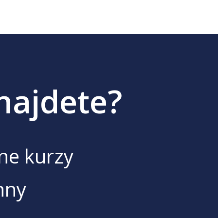
najdete?
ine kurzy
hny