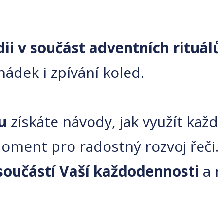
ii v součást adventních rituá
hádek i zpívání koled.
u
získáte návody, jak využít každ
moment pro radostný rozvoj řeči
součástí Vaší každodennosti
a 