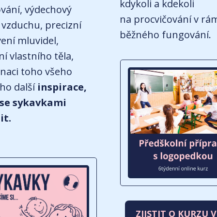
kdykoli a kdekoli
ování, výdechový
na procvičování v rá
vzduchu, precizní
běžného fungování.
ení mluvidel,
í vlastního těla,
naci toho všeho
ho další
inspirace,
i se sykavkami
it.
ZJISTIT O KURZU V