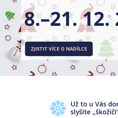
8.–21. 12.
ZJISTIT VÍCE O NADÍLCE
Už to u Vás do
slyšíte „škožič