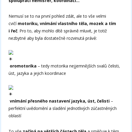
spolupráci hemisfér, koordinaci…
Nemusí se to na první pohled zdát, ale to vše velmi
cvičí
motoriku, vnímání vlastního těla, mozek a tím
i řeč
. Pro to, aby mohlo dítě správně mluvit, je totiž
nezbytné aby byla dostatečně rozvinutá právě:
oromotorika
– tedy motorika nejjemnějších svalů čelisti,
úst, jazyka a jejich koordinace
vnímání přesného nastavení jazyka, úst, čelisti
–
perfektní uvědomění a sladění jednotlivých zúčastněných
oblastí
To vše
začíná na větších částech těla
a směřuje k těm