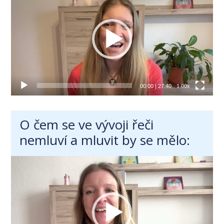
00:00
|
27:40
1.00x
O čem se ve vývoji řeči
nemluví a mluvit by se mělo:
Video
přehrávač