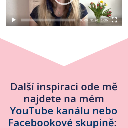
00:00
|
31:26
1.00x
Další inspiraci ode mě
najdete na mém
YouTube kanálu nebo
Facebookové skupině
: