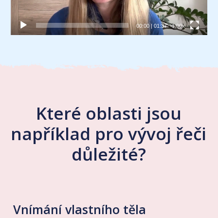
00:00
|
01:37
1.00x
Které oblasti jsou
například pro vývoj řeči
důležité?
Vnímání vlastního těla