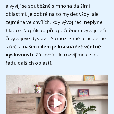
a vyvíjí se souběžně s mnoha dalšími
oblastmi. Je dobré na to myslet vždy, ale
zejména ve chvílích, kdy vývoj řeči neplyne
hladce. Například při opožděném vývoji řeči
či vývojové dysfázii. Samozřejmě pracujeme
s řečí a
naším cílem je krásná řeč včetně
výslovnosti.
Zároveň ale rozvíjíme celou
řadu dalších oblastí.
Video
přehrávač