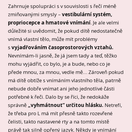
Zahrnuje spolupráci s v souvislosti s řečí méně
zmiňovanými smysly –
vestibulární systém,
propriocepce a hmatové vnímání
. Je ale velmi
důležité si uvědomit, že pokud dítě nedostatečně
vnímá vlastní tělo, může mít problémy
s
vyjadřováním časoprostorových vztahů.
Nevnímám-li jasně, že já jsem tady a teď, těžko
mohu vyjádřit, co bylo, je a bude, nebo co je
přede mnou, za mnou, vedle mě… Zároveň pokud
má dítě obtíže s vnímáním vlastního těla, patrně
nebude dobře vnímat ani jeho jednotlivé části
potřebné k řeči. Dalo by se říci, že nedokáže
správně
„vyhmátnout“ určitou hlásku.
Netrefí,
že třeba pro L má mít přesně takto rozevřené
čelisti, takto nastavené rty a na tomto místě
právě tak silně opřený jazyk. Někdy je vnímání