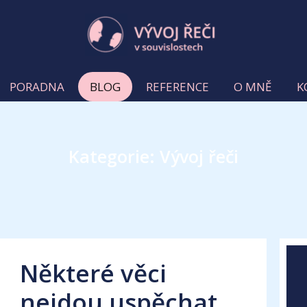
PORADNA
BLOG
REFERENCE
O MNĚ
K
Kategorie: Vývoj řeči
Některé věci
nejdou uspěchat…