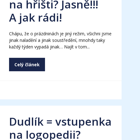
na hřišti? Jasně!!!
A jak rádi!
Chápu, že o prázdninách je jiný režim, všichni jsme
jinak naladění a jinak soustředění, mnohdy taky
každý týden vypadá jinak… Najít v tom...
Celý článek
Dudlík = vstupenka
na logopedii?