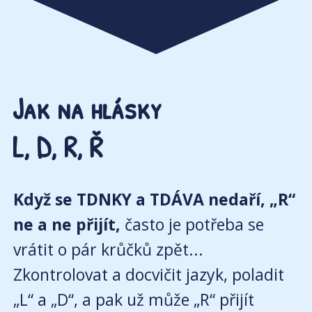
Jak na hlásky
L, D, R, Ř
Když se TDNKY a TDÁVA nedaří, „R“
ne a ne přijít,
často je potřeba se
vrátit o pár krůčků zpět...
Zkontrolovat a docvičit jazyk, poladit
„L“ a „D“, a pak už může „R“ přijít