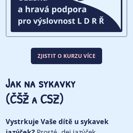
ZJISTIT O KURZU VÍCE
Jak na sykavky
(ČŠŽ a CSZ)
Vystrkuje Vaše dítě u sykavek
jazýček?
Prosté „dej jazýček