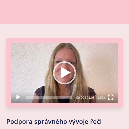
Video
přehrávač
00:00
|
01:08
1.00x
Podpora správného vývoje řeči