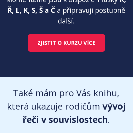
Ř, L, K, S, Š a Č
a připravuji postupně
další.
ZJISTIT O KURZU VÍCE
Také mám pro Vás knihu,
která ukazuje rodičům
vývoj
řeči v souvislostech
.