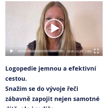
Video
přehrávač
00:00
|
01:08
1.00x
Logopedie jemnou a efektivní
cestou.
Snažím se do vývoje řeči
zábavně zapojit nejen samotné