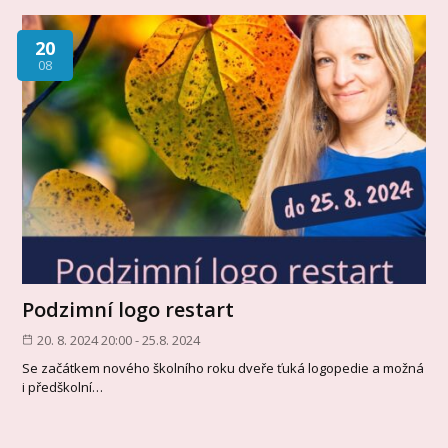
20
08
Podzimní logo restart
20. 8. 2024 20:00 - 25.8. 2024
Se začátkem nového školního roku dveře ťuká logopedie a možná
i předškolní…